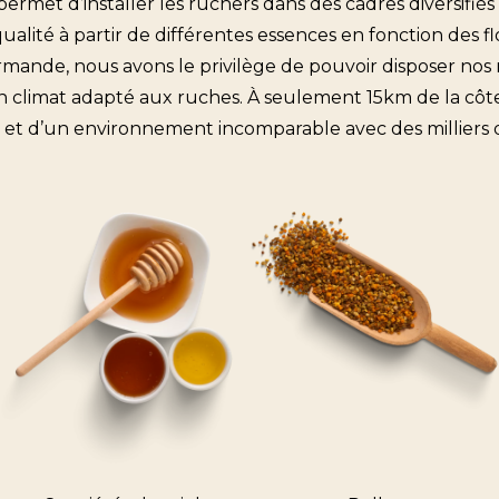
met d’installer les ruchers dans des cadres diversifiés af
alité à partir de différentes essences en fonction des flo
mande, nous avons le privilège de pouvoir disposer nos ru
climat adapté aux ruches. À seulement 15km de la côte d’
t et d’un environnement incomparable avec des milliers d