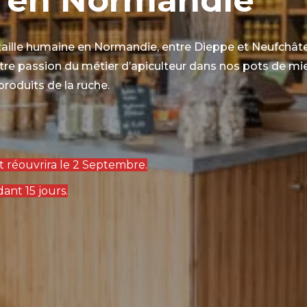
 taille humaine en Normandie, entre Dieppe et Neufchâtel
tre passion du métier d’apiculteur dans nos pots de mie
produits de la ruche.
et réouvrira le 2 Septembre.
nt 15 jours.