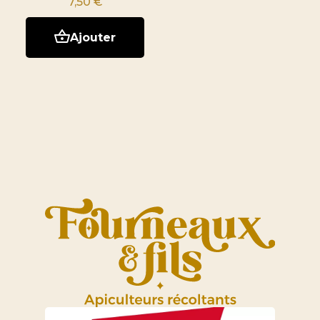
7,50
€
Ajouter