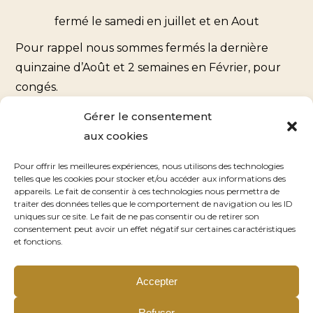
fermé le samedi en juillet et en Aout
Pour rappel nous sommes fermés la dernière
quinzaine d’Août et 2 semaines en Février, pour
congés.
Gérer le consentement
Coordonnées
aux cookies
900 rue de la Côte Bailly
Pour offrir les meilleures expériences, nous utilisons des technologies
telles que les cookies pour stocker et/ou accéder aux informations des
76510 Saint-Nicolas d’Aliermont
appareils. Le fait de consentir à ces technologies nous permettra de
traiter des données telles que le comportement de navigation ou les ID
uniques sur ce site. Le fait de ne pas consentir ou de retirer son
Contact
consentement peut avoir un effet négatif sur certaines caractéristiques
et fonctions.
Nous écrire
Accepter
02 35 85 83 86
Refuser