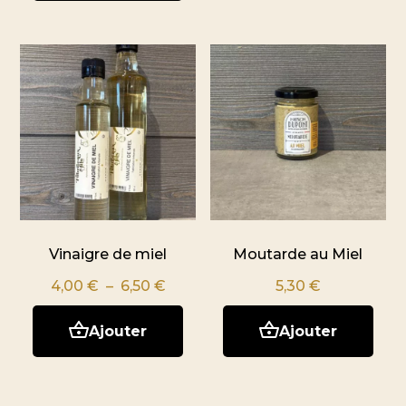
Vinaigre de miel
Moutarde au Miel
Plage
4,00
€
–
6,50
€
5,30
€
de
Ajouter
Ajouter
prix :
4,00 €
à