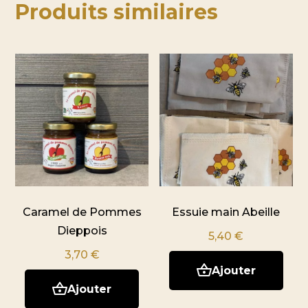
Produits similaires
Caramel de Pommes
Essuie main Abeille
Dieppois
5,40
€
3,70
€
Ajouter
Ajouter